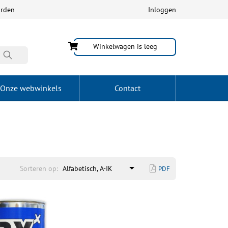
arden
Inloggen
Winkelwagen is leeg
Onze webwinkels
Contact
Sorteren op:
Alfabetisch, A-IK
PDF