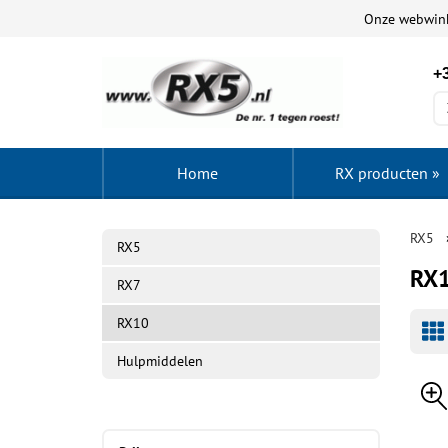
Onze webwin
+3
Home
RX producten
»
RX5
RX5
RX1
RX7
RX10
Hulpmiddelen