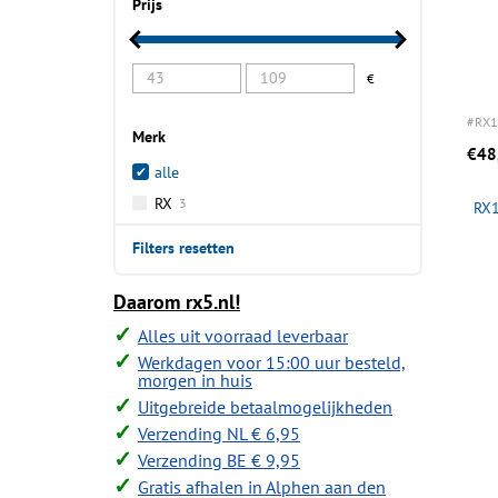
Prijs
€
#RX1
Merk
€48
alle
RX
3
RX1
Filters resetten
Daarom rx5.nl!
Alles uit voorraad leverbaar
Werkdagen voor 15:00 uur besteld,
morgen in huis
Uitgebreide betaalmogelijkheden
Verzending NL € 6,95
Verzending BE € 9,95
Gratis afhalen in Alphen aan den