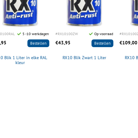
0100RAL
5 -10 werkdagen
#RX10100ZW
Op voorraad
#RX10100
,95
€43,95
€109,00
Bestellen
Bestellen
0 Blik 1 Liter in elke RAL
RX10 Blik Zwart 1 Liter
RX10 B
kleur