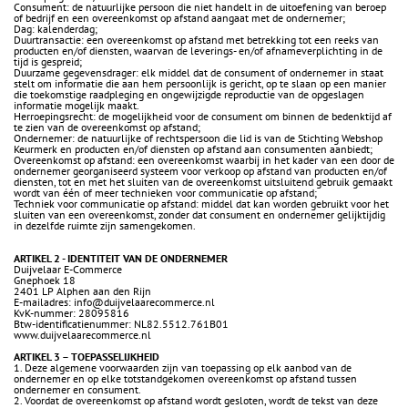
Consument: de natuurlijke persoon die niet handelt in de uitoefening van beroep
of bedrijf en een overeenkomst op afstand aangaat met de ondernemer;
Dag: kalenderdag;
Duurtransactie: een overeenkomst op afstand met betrekking tot een reeks van
producten en/of diensten, waarvan de leverings- en/of afnameverplichting in de
tijd is gespreid;
Duurzame gegevensdrager: elk middel dat de consument of ondernemer in staat
stelt om informatie die aan hem persoonlijk is gericht, op te slaan op een manier
die toekomstige raadpleging en ongewijzigde reproductie van de opgeslagen
informatie mogelijk maakt.
Herroepingsrecht: de mogelijkheid voor de consument om binnen de bedenktijd af
te zien van de overeenkomst op afstand;
Ondernemer: de natuurlijke of rechtspersoon die lid is van de Stichting Webshop
Keurmerk en producten en/of diensten op afstand aan consumenten aanbiedt;
Overeenkomst op afstand: een overeenkomst waarbij in het kader van een door de
ondernemer georganiseerd systeem voor verkoop op afstand van producten en/of
diensten, tot en met het sluiten van de overeenkomst uitsluitend gebruik gemaakt
wordt van één of meer technieken voor communicatie op afstand;
Techniek voor communicatie op afstand: middel dat kan worden gebruikt voor het
sluiten van een overeenkomst, zonder dat consument en ondernemer gelijktijdig
in dezelfde ruimte zijn samengekomen.
ARTIKEL 2 - IDENTITEIT VAN DE ONDERNEMER
Duijvelaar E-Commerce
Gnephoek 18
2401 LP Alphen aan den Rijn
E-mailadres: info@duijvelaarecommerce.nl
KvK-nummer: 28095816
Btw-identificatienummer: NL82.5512.761B01
www.duijvelaarecommerce.nl
ARTIKEL 3 – TOEPASSELIJKHEID
1. Deze algemene voorwaarden zijn van toepassing op elk aanbod van de
ondernemer en op elke totstandgekomen overeenkomst op afstand tussen
ondernemer en consument.
2. Voordat de overeenkomst op afstand wordt gesloten, wordt de tekst van deze