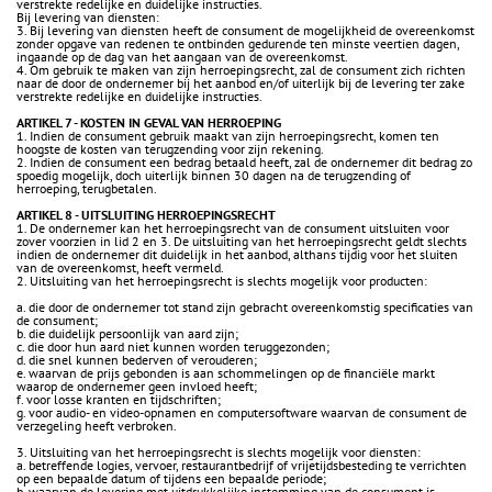
verstrekte redelijke en duidelijke instructies.
Bij levering van diensten:
3. Bij levering van diensten heeft de consument de mogelijkheid de overeenkomst
zonder opgave van redenen te ontbinden gedurende ten minste veertien dagen,
ingaande op de dag van het aangaan van de overeenkomst.
4. Om gebruik te maken van zijn herroepingsrecht, zal de consument zich richten
naar de door de ondernemer bij het aanbod en/of uiterlijk bij de levering ter zake
verstrekte redelijke en duidelijke instructies.
ARTIKEL 7 - KOSTEN IN GEVAL VAN HERROEPING
1. Indien de consument gebruik maakt van zijn herroepingsrecht, komen ten
hoogste de kosten van terugzending voor zijn rekening.
2. Indien de consument een bedrag betaald heeft, zal de ondernemer dit bedrag zo
spoedig mogelijk, doch uiterlijk binnen 30 dagen na de terugzending of
herroeping, terugbetalen.
ARTIKEL 8 - UITSLUITING HERROEPINGSRECHT
1. De ondernemer kan het herroepingsrecht van de consument uitsluiten voor
zover voorzien in lid 2 en 3. De uitsluiting van het herroepingsrecht geldt slechts
indien de ondernemer dit duidelijk in het aanbod, althans tijdig voor het sluiten
van de overeenkomst, heeft vermeld.
2. Uitsluiting van het herroepingsrecht is slechts mogelijk voor producten:
a. die door de ondernemer tot stand zijn gebracht overeenkomstig specificaties van
de consument;
b. die duidelijk persoonlijk van aard zijn;
c. die door hun aard niet kunnen worden teruggezonden;
d. die snel kunnen bederven of verouderen;
e. waarvan de prijs gebonden is aan schommelingen op de financiële markt
waarop de ondernemer geen invloed heeft;
f. voor losse kranten en tijdschriften;
g. voor audio- en video-opnamen en computersoftware waarvan de consument de
verzegeling heeft verbroken.
3. Uitsluiting van het herroepingsrecht is slechts mogelijk voor diensten:
a. betreffende logies, vervoer, restaurantbedrijf of vrijetijdsbesteding te verrichten
op een bepaalde datum of tijdens een bepaalde periode;
b. waarvan de levering met uitdrukkelijke instemming van de consument is