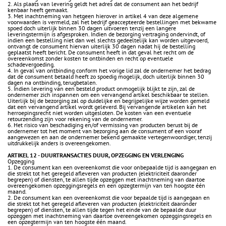
2. Als plaats van levering geldt het adres dat de consument aan het bedrijf
kenbaar heeft gemaakt.
3. Met inachtneming van hetgeen hierover in artikel 4 van deze algemene
voorwaarden is vermeld, zal het bedrijf geaccepteerde bestellingen met bekwame
spoed doch uiterlijk binnen 30 dagen uitvoeren tenzij een langere
leveringstermijn is afgesproken. Indien de bezorging vertraging ondervindt, of
indien een bestelling niet dan wel slechts gedeeltelijk kan worden uitgevoerd,
ontvangt de consument hiervan uiterlijk 30 dagen nadat hij de bestelling
geplaatst heeft bericht. De consument heeft in dat geval het recht om de
overeenkomst zonder kosten te ontbinden en recht op eventuele
schadevergoeding.
4. In geval van ontbinding conform het vorige lid zal de ondernemer het bedrag
dat de consument betaald heeft zo spoedig mogelijk, doch uiterlijk binnen 30
dagen na ontbinding, terugbetalen.
5. Indien levering van een besteld product onmogelijk blijkt te zijn, zal de
ondernemer zich inspannen om een vervangend artikel beschikbaar te stellen.
Uiterlijk bij de bezorging zal op duidelijke en begrijpelijke wijze worden gemeld
dat een vervangend artikel wordt geleverd. Bij vervangende artikelen kan het
herroepingsrecht niet worden uitgesloten. De kosten van een eventuele
retourzending zijn voor rekening van de ondernemer.
6. Het risico van beschadiging en/of vermissing van producten berust bij de
ondernemer tot het moment van bezorging aan de consument of een vooraf
aangewezen en aan de ondernemer bekend gemaakte vertegenwoordiger, tenzij
uitdrukkelijk anders is overeengekomen.
ARTIKEL 12 - DUURTRANSACTIES DUUR, OPZEGGING EN VERLENGING
Opzegging
1. De consument kan een overeenkomst die voor onbepaalde tijd is aangegaan en
die strekt tot het geregeld afleveren van producten (elektriciteit daaronder
begrepen) of diensten, te allen tijde opzeggen met inachtneming van daartoe
overeengekomen opzeggingsregels en een opzegtermijn van ten hoogste één
maand.
2. De consument kan een overeenkomst die voor bepaalde tijd is aangegaan en
die strekt tot het geregeld afleveren van producten (elektriciteit daaronder
begrepen) of diensten, te allen tijde tegen het einde van de bepaalde duur
opzeggen met inachtneming van daartoe overeengekomen opzeggingsregels en
een opzegtermijn van ten hoogste één maand.