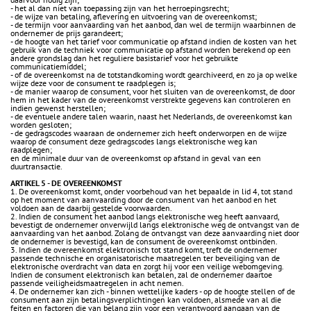
- het al dan niet van toepassing zijn van het herroepingsrecht;
- de wijze van betaling, aflevering en uitvoering van de overeenkomst;
- de termijn voor aanvaarding van het aanbod, dan wel de termijn waarbinnen de
ondernemer de prijs garandeert;
- de hoogte van het tarief voor communicatie op afstand indien de kosten van het
gebruik van de techniek voor communicatie op afstand worden berekend op een
andere grondslag dan het reguliere basistarief voor het gebruikte
communicatiemiddel;
- of de overeenkomst na de totstandkoming wordt gearchiveerd, en zo ja op welke
wijze deze voor de consument te raadplegen is;
- de manier waarop de consument, voor het sluiten van de overeenkomst, de door
hem in het kader van de overeenkomst verstrekte gegevens kan controleren en
indien gewenst herstellen;
- de eventuele andere talen waarin, naast het Nederlands, de overeenkomst kan
worden gesloten;
- de gedragscodes waaraan de ondernemer zich heeft onderworpen en de wijze
waarop de consument deze gedragscodes langs elektronische weg kan
raadplegen;
en de minimale duur van de overeenkomst op afstand in geval van een
duurtransactie.
ARTIKEL 5 - DE OVEREENKOMST
1. De overeenkomst komt, onder voorbehoud van het bepaalde in lid 4, tot stand
op het moment van aanvaarding door de consument van het aanbod en het
voldoen aan de daarbij gestelde voorwaarden.
2. Indien de consument het aanbod langs elektronische weg heeft aanvaard,
bevestigt de ondernemer onverwijld langs elektronische weg de ontvangst van de
aanvaarding van het aanbod. Zolang de ontvangst van deze aanvaarding niet door
de ondernemer is bevestigd, kan de consument de overeenkomst ontbinden.
3. Indien de overeenkomst elektronisch tot stand komt, treft de ondernemer
passende technische en organisatorische maatregelen ter beveiliging van de
elektronische overdracht van data en zorgt hij voor een veilige webomgeving.
Indien de consument elektronisch kan betalen, zal de ondernemer daartoe
passende veiligheidsmaatregelen in acht nemen.
4. De ondernemer kan zich - binnen wettelijke kaders - op de hoogte stellen of de
consument aan zijn betalingsverplichtingen kan voldoen, alsmede van al die
feiten en factoren die van belang zijn voor een verantwoord aangaan van de