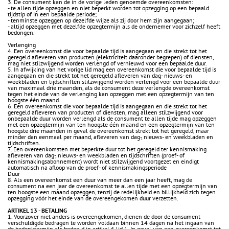
3. De consument kan de in de vorige leden genoemde overeenkomsten:
- te allen tijde opzeggen en niet beperkt worden tot opzegging op een bepaald
tijdstip of in een bepaalde periode;
- tenminste opzeggen op dezelfde wijze als zij door hem zijn aangegaan;
- altijd opzeggen met dezelfde opzegtermijn als de ondernemer voor zichzelf heeft
bedongen.
Verlenging
4. Een overeenkomst die voor bepaalde tijd is aangegaan en die strekt tot het
geregeld afleveren van producten (elektriciteit daaronder begrepen) of diensten,
mag niet stilzwijgend worden verlengd of vernieuwd voor een bepaalde duur.
5. In afwijking van het vorige lid mag een overeenkomst die voor bepaalde tijd is
aangegaan en die strekt tot het geregeld afleveren van dag- nieuws- en
weekbladen en tijdschriften stilzwijgend worden verlengd voor een bepaalde duur
van maximaal drie maanden, als de consument deze verlengde overeenkomst
tegen het einde van de verlenging kan opzeggen met een opzegtermijn van ten
hoogste één maand.
6. Een overeenkomst die voor bepaalde tijd is aangegaan en die strekt tot het
geregeld afleveren van producten of diensten, mag alleen stilzwijgend voor
onbepaalde duur worden verlengd als de consument te allen tijde mag opzeggen
met een opzegtermijn van ten hoogste één maand en een opzegtermijn van ten
hoogste drie maanden in geval de overeenkomst strekt tot het geregeld, maar
minder dan eenmaal per maand, afleveren van dag-, nieuws- en weekbladen en
tijdschriften.
7. Een overeenkomsten met beperkte duur tot het geregeld ter kennismaking
afleveren van dag-, nieuws- en weekbladen en tijdschriften (proef- of
kennismakingsabonnement) wordt niet stilzwijgend voortgezet en eindigt
automatisch na afloop van de proef- of kennismakingsperiode
Duur
8. Als een overeenkomst een duur van meer dan een jaar heeft, mag de
consument na een jaar de overeenkomst te allen tijde met een opzegtermijn van
ten hoogste een maand opzeggen, tenzij de redelijkheid en billijkheid zich tegen
opzegging vóór het einde van de overeengekomen duur verzetten.
ARTIKEL 13 - BETALING
1. Voorzover niet anders is overeengekomen, dienen de door de consument
verschuldigde bedragen te worden voldaan binnen 14 dagen na het ingaan van
de bedenktermijn als bedoeld in artikel 6 lid 1. In geval van een overeenkomst tot