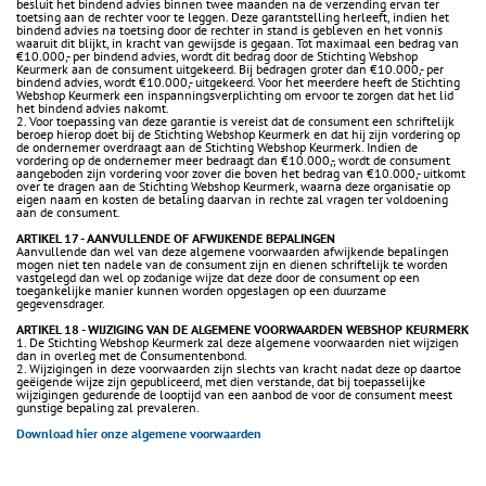
besluit het bindend advies binnen twee maanden na de verzending ervan ter
toetsing aan de rechter voor te leggen. Deze garantstelling herleeft, indien het
bindend advies na toetsing door de rechter in stand is gebleven en het vonnis
waaruit dit blijkt, in kracht van gewijsde is gegaan. Tot maximaal een bedrag van
€10.000,- per bindend advies, wordt dit bedrag door de Stichting Webshop
Keurmerk aan de consument uitgekeerd. Bij bedragen groter dan €10.000,- per
bindend advies, wordt €10.000,- uitgekeerd. Voor het meerdere heeft de Stichting
Webshop Keurmerk een inspanningsverplichting om ervoor te zorgen dat het lid
het bindend advies nakomt.
2. Voor toepassing van deze garantie is vereist dat de consument een schriftelijk
beroep hierop doet bij de Stichting Webshop Keurmerk en dat hij zijn vordering op
de ondernemer overdraagt aan de Stichting Webshop Keurmerk. Indien de
vordering op de ondernemer meer bedraagt dan €10.000,-, wordt de consument
aangeboden zijn vordering voor zover die boven het bedrag van €10.000,- uitkomt
over te dragen aan de Stichting Webshop Keurmerk, waarna deze organisatie op
eigen naam en kosten de betaling daarvan in rechte zal vragen ter voldoening
aan de consument.
ARTIKEL 17 - AANVULLENDE OF AFWIJKENDE BEPALINGEN
Aanvullende dan wel van deze algemene voorwaarden afwijkende bepalingen
mogen niet ten nadele van de consument zijn en dienen schriftelijk te worden
vastgelegd dan wel op zodanige wijze dat deze door de consument op een
toegankelijke manier kunnen worden opgeslagen op een duurzame
gegevensdrager.
ARTIKEL 18 - WIJZIGING VAN DE ALGEMENE VOORWAARDEN WEBSHOP KEURMERK
1. De Stichting Webshop Keurmerk zal deze algemene voorwaarden niet wijzigen
dan in overleg met de Consumentenbond.
2. Wijzigingen in deze voorwaarden zijn slechts van kracht nadat deze op daartoe
geëigende wijze zijn gepubliceerd, met dien verstande, dat bij toepasselijke
wijzigingen gedurende de looptijd van een aanbod de voor de consument meest
gunstige bepaling zal prevaleren.
Download hier onze algemene voorwaarden