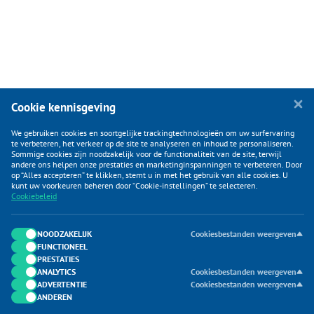
Cookie kennisgeving
We gebruiken cookies en soortgelijke trackingtechnologieën om uw surfervaring
te verbeteren, het verkeer op de site te analyseren en inhoud te personaliseren.
Sommige cookies zijn noodzakelijk voor de functionaliteit van de site, terwijl
andere ons helpen onze prestaties en marketinginspanningen te verbeteren. Door
op “Alles accepteren” te klikken, stemt u in met het gebruik van alle cookies. U
KLANTENSERVICE
kunt uw voorkeuren beheren door “Cookie-instellingen” te selecteren.
Cookiebeleid
CATEGORIEËN
DUIJVELAAR E-COMMERCE
NOODZAKELIJK
Cookiesbestanden weergeven
FUNCTIONEEL
CONTACTEN
PRESTATIES
ANALYTICS
Cookiesbestanden weergeven
ADVERTENTIE
Cookiesbestanden weergeven
ANDEREN