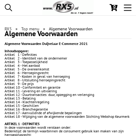
0
Toggl
navig
RX5
Top menu
Algemene Voorwaarden
Algemene Voorwaarden
Algemene Voorwaarden Duijvelaar E-Commerce 2021
Inhoudsopgave:
Artikel 1 - Definities
Artikel 2 - Identiteit van de ondernemer
Artikel 3 - Toepasselijkheid
Artikel 4 - Het aanbod
Artikel 5 - De overeenkomst
Artikel 6 - Herroepingsrecht
Artikel 7 - Kosten in geval van herroeping
Artikel 8 - Uitsluiting herroepingsrecht
Artikel 9 - De prijs
Artikel 10 - Conformiteit en garantie
Artikel 11 - Levering en uitvoering
Artikel 12 - Duurtransacties: duur, opzegging en verlenging
Artikel 13 - Betaling
Artikel 14 - Klachtenregeling
Artikel 15 - Geschillen
Artikel 16 - Branchegarantie
Artikel 17 - Aanvullende of afwijkende bepalingen
Artikel 18 - Wijziging van de algemene voorwaarden Stichting Webshop Keurmerk
ARTIKEL 1 - DEFINITIES
In deze voorwaarden wordt verstaan onder:
Bedenktijd: de termijn waarbinnen de consument gebruik kan maken van zijn
herroepingsrecht;