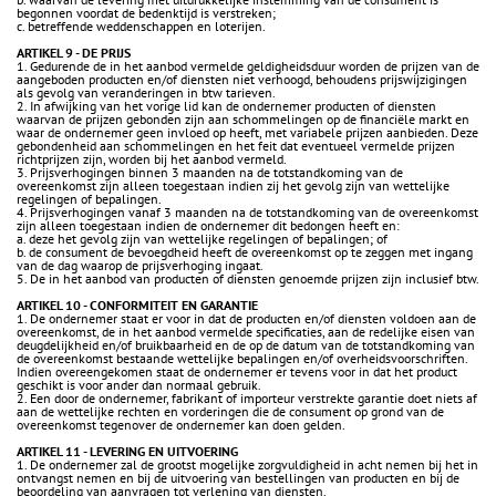
begonnen voordat de bedenktijd is verstreken;
c. betreffende weddenschappen en loterijen.
ARTIKEL 9 - DE PRIJS
1. Gedurende de in het aanbod vermelde geldigheidsduur worden de prijzen van de
aangeboden producten en/of diensten niet verhoogd, behoudens prijswijzigingen
als gevolg van veranderingen in btw tarieven.
2. In afwijking van het vorige lid kan de ondernemer producten of diensten
waarvan de prijzen gebonden zijn aan schommelingen op de financiële markt en
waar de ondernemer geen invloed op heeft, met variabele prijzen aanbieden. Deze
gebondenheid aan schommelingen en het feit dat eventueel vermelde prijzen
richtprijzen zijn, worden bij het aanbod vermeld.
3. Prijsverhogingen binnen 3 maanden na de totstandkoming van de
overeenkomst zijn alleen toegestaan indien zij het gevolg zijn van wettelijke
regelingen of bepalingen.
4. Prijsverhogingen vanaf 3 maanden na de totstandkoming van de overeenkomst
zijn alleen toegestaan indien de ondernemer dit bedongen heeft en:
a. deze het gevolg zijn van wettelijke regelingen of bepalingen; of
b. de consument de bevoegdheid heeft de overeenkomst op te zeggen met ingang
van de dag waarop de prijsverhoging ingaat.
5. De in het aanbod van producten of diensten genoemde prijzen zijn inclusief btw.
ARTIKEL 10 - CONFORMITEIT EN GARANTIE
1. De ondernemer staat er voor in dat de producten en/of diensten voldoen aan de
overeenkomst, de in het aanbod vermelde specificaties, aan de redelijke eisen van
deugdelijkheid en/of bruikbaarheid en de op de datum van de totstandkoming van
de overeenkomst bestaande wettelijke bepalingen en/of overheidsvoorschriften.
Indien overeengekomen staat de ondernemer er tevens voor in dat het product
geschikt is voor ander dan normaal gebruik.
2. Een door de ondernemer, fabrikant of importeur verstrekte garantie doet niets af
aan de wettelijke rechten en vorderingen die de consument op grond van de
overeenkomst tegenover de ondernemer kan doen gelden.
ARTIKEL 11 - LEVERING EN UITVOERING
1. De ondernemer zal de grootst mogelijke zorgvuldigheid in acht nemen bij het in
ontvangst nemen en bij de uitvoering van bestellingen van producten en bij de
beoordeling van aanvragen tot verlening van diensten.