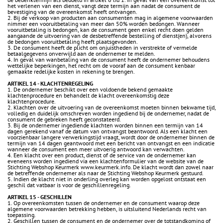
het verlenen van een dienst, vangt deze termijn aan nadat de consument de
bevestiging van de overeenkomst heeft ontvangen.
2. Bij de verkoop van producten aan consumenten mag in algemene voorwaarden
nimmer een vooruitbetaling van meer dan 50% worden bedongen. Wanneer
vooruitbetaling is bedongen, kan de consument geen enkel recht doen gelden
aangaande de uitvoering van de desbetreffende bestelling of dienst(en), alvorens
de bedongen vooruitbetaling heeft plaatsgevonden.
3. De consument heeft de plicht om onjuistheden in verstrekte of vermelde
betaalgegevens onverwijld aan de ondernemer te melden.
4. In geval van wanbetaling van de consument heeft de ondernemer behoudens
wettelijke beperkingen, het recht om de vooraf aan de consument kenbaar
gemaakte redelijke kosten in rekening te brengen.
ARTIKEL 14 - KLACHTENREGELING
1. De ondernemer beschikt over een voldoende bekend gemaakte
klachtenprocedure en behandelt de klacht overeenkomstig deze
klachtenprocedure.
2. Klachten over de uitvoering van de overeenkomst moeten binnen bekwame tijd,
volledig en duidelijk omschreven worden ingediend bij de ondernemer, nadat de
consument de gebreken heeft geconstateerd.
3. Bij de ondernemer ingediende klachten worden binnen een termijn van 14
dagen gerekend vanaf de datum van ontvangst beantwoord. Als een klacht een
voorzienbaar langere verwerkingstijd vraagt, wordt door de ondernemer binnen de
termijn van 14 dagen geantwoord met een bericht van ontvangst en een indicatie
wanneer de consument een meer uitvoerig antwoord kan verwachten.
4. Een klacht over een product, dienst of de service van de ondernemer kan
eveneens worden ingediend via een klachtenformulier van de website van de
Stichting Webshop Keurmerk www.keurmerk.info. De klacht wordt dan zowel naar
de betreffende ondernemer als naar de Stichting Webshop Keurmerk gestuurd.
5. Indien de klacht niet in onderling overleg kan worden opgelost ontstaat een
geschil dat vatbaar is voor de geschillenregeling.
ARTIKEL 15 - GESCHILLEN
1. Op overeenkomsten tussen de ondernemer en de consument waarop deze
algemene voorwaarden betrekking hebben, is uitsluitend Nederlands recht van
toepassing.
2. Geschillen tussen de consument en de ondernemer over de totstandkoming of