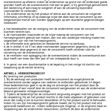
overeenkomst op afstand. Indien de ondernemer op grond van dit onderzoek goede
gronden heeft om de overeenkomst niet aan te gaan, is hij gerechtigd gemotiveerd
een bestelling of aanvraag te weigeren of aan de uitvoering bijzondere
voorwaarden te verbinden.
5. De ondernemer zal bij het product of dienst aan de consument de volgende
informatie, schriftelijk of op zodanige wijze dat deze door de consument op een
toegankelijke manier kan worden opgeslagen op een duurzame gegevensdrager,
meesturen:
a. het bezoekadres van de vestiging van de ondernemer waar de consument met
klachten terecht kan;
b. de voorwaarden waaronder en de wijze waarop de consument van het
herroepingsrecht gebruik kan maken, dan wel een duidelijke melding inzake het
uitgesloten zijn van het herroepingsrecht;
c. de informatie over garanties en bestaande service na aankoop;
d. de in artikel 4 lid 3 van deze voorwaarden opgenomen gegevens, tenzij de
ondernemer deze gegevens al aan de consument heeft verstrekt vóór de
uitvoering van de overeenkomst;
e. de vereisten voor opzegging van de overeenkomst indien de overeenkomst een
duur heeft van meer dan één jaar of van onbepaalde duur is.
6. In geval van een duurtransactie is de bepaling in het vorige lid slechts van
toepassing op de eerste levering.
ARTIKEL 6 - HERROEPINGSRECHT
Bij levering van producten:
1. Bij de aankoop van producten heeft de consument de mogelijkheid de
overeenkomst zonder opgave van redenen te ontbinden gedurende 14 dagen.
Deze bedenktermijn gaat in op de dag na ontvangst van het product door de
consument of een vooraf door de consument aangewezen en aan de ondernemer
bekend gemaakte vertegenwoordiger.
2. Tijdens de bedenktijd zal de consument zorgvuldig omgaan met het product en
de verpakking. Hij zal het product slechts in die mate uitpakken of gebruiken voor
zover dat nodig is om te kunnen beoordelen of hij het product wenst te behouden.
Indien hij van zijn herroepingsrecht gebruik maakt, zal hij het product met alle
geleverde toebehoren en - indien redelijkerwijze mogelijk - in de originele staat en
verpakking aan de ondernemer retourneren, conform de door de ondernemer