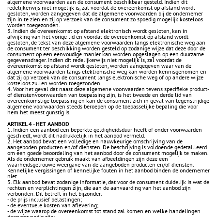
algemene voorwaarden aan de consument beschikbaar gesteld. Indien dit
redelijkerwijs niet mogelijk is, zal voordat de overeenkomst op afstand wordt
gesloten, worden aangegeven dat de algemene voorwaarden bij de ondernemer
zijn in te zien en zij op verzoek van de consument zo spoedig mogelijk kosteloos
worden toegezonden.
3. Indien de overeenkomst op afstand elektronisch wordt gesloten, kan in
afwijking van het vorige lid en voordat de overeenkomst op afstand wordt
gesloten, de tekst van deze algemene voorwaarden langs elektronische weg aan
de consument ter beschikking worden gesteld op zodanige wijze dat deze door de
consument op een eenvoudige manier kan worden opgeslagen op een duurzame
gegevensdrager. Indien dit redelijkerwijs niet mogelijk is, zal voordat de
overeenkomst op afstand wordt gesloten, worden aangegeven waar van de
algemene voorwaarden langs elektronische weg kan worden kennisgenomen en
dat zij op verzoek van de consument langs elektronische weg of op andere wijze
kosteloos zullen worden toegezonden.
4. Voor het geval dat naast deze algemene voorwaarden tevens specifieke product-
of dienstenvoorwaarden van toepassing zijn, is het tweede en derde lid van
overeenkomstige toepassing en kan de consument zich in geval van tegenstrijdige
algemene voorwaarden steeds beroepen op de toepasselijke bepaling die voor
hem het meest gunstig is.
ARTIKEL 4 - HET AANBOD
1. Indien een aanbod een beperkte geldigheidsduur heeft of onder voorwaarden
geschiedt, wordt dit nadrukkelijk in het aanbod vermeld.
2. Het aanbod bevat een volledige en nauwkeurige omschrijving van de
aangeboden producten en/of diensten. De beschrijving is voldoende gedetailleerd
om een goede beoordeling van het aanbod door de consument mogelijk te maken.
Als de ondernemer gebruik maakt van afbeeldingen zijn deze een
waarheidsgetrouwe weergave van de aangeboden producten en/of diensten.
Kennelijke vergissingen of kennelijke fouten in het aanbod binden de ondernemer
niet.
3. Elk aanbod bevat zodanige informatie, dat voor de consument duidelijk is wat de
rechten en verplichtingen zijn, die aan de aanvaarding van het aanbod zijn
verbonden. Dit betreft in het bijzonder:
- de prijs inclusief belastingen;
- de eventuele kosten van aflevering;
- de wijze waarop de overeenkomst tot stand zal komen en welke handelingen
daarvoor nodig zijn;