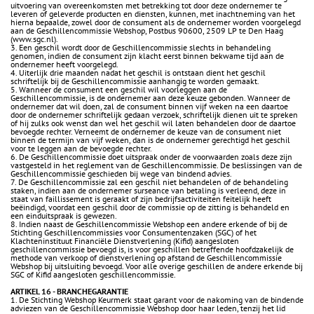
uitvoering van overeenkomsten met betrekking tot door deze ondernemer te
leveren of geleverde producten en diensten, kunnen, met inachtneming van het
hierna bepaalde, zowel door de consument als de ondernemer worden voorgelegd
aan de Geschillencommissie Webshop, Postbus 90600, 2509 LP te Den Haag
(www.sgc.nl).
3. Een geschil wordt door de Geschillencommissie slechts in behandeling
genomen, indien de consument zijn klacht eerst binnen bekwame tijd aan de
ondernemer heeft voorgelegd.
4. Uiterlijk drie maanden nadat het geschil is ontstaan dient het geschil
schriftelijk bij de Geschillencommissie aanhangig te worden gemaakt.
5. Wanneer de consument een geschil wil voorleggen aan de
Geschillencommissie, is de ondernemer aan deze keuze gebonden. Wanneer de
ondernemer dat wil doen, zal de consument binnen vijf weken na een daartoe
door de ondernemer schriftelijk gedaan verzoek, schriftelijk dienen uit te spreken
of hij zulks ook wenst dan wel het geschil wil laten behandelen door de daartoe
bevoegde rechter. Verneemt de ondernemer de keuze van de consument niet
binnen de termijn van vijf weken, dan is de ondernemer gerechtigd het geschil
voor te leggen aan de bevoegde rechter.
6. De Geschillencommissie doet uitspraak onder de voorwaarden zoals deze zijn
vastgesteld in het reglement van de Geschillencommissie. De beslissingen van de
Geschillencommissie geschieden bij wege van bindend advies.
7. De Geschillencommissie zal een geschil niet behandelen of de behandeling
staken, indien aan de ondernemer surseance van betaling is verleend, deze in
staat van faillissement is geraakt of zijn bedrijfsactiviteiten feitelijk heeft
beëindigd, voordat een geschil door de commissie op de zitting is behandeld en
een einduitspraak is gewezen.
8. Indien naast de Geschillencommissie Webshop een andere erkende of bij de
Stichting Geschillencommissies voor Consumentenzaken (SGC) of het
Klachteninstituut Financiële Dienstverlening (Kifid) aangesloten
geschillencommissie bevoegd is, is voor geschillen betreffende hoofdzakelijk de
methode van verkoop of dienstverlening op afstand de Geschillencommissie
Webshop bij uitsluiting bevoegd. Voor alle overige geschillen de andere erkende bij
SGC of Kifid aangesloten geschillencommissie.
ARTIKEL 16 - BRANCHEGARANTIE
1. De Stichting Webshop Keurmerk staat garant voor de nakoming van de bindende
adviezen van de Geschillencommissie Webshop door haar leden, tenzij het lid