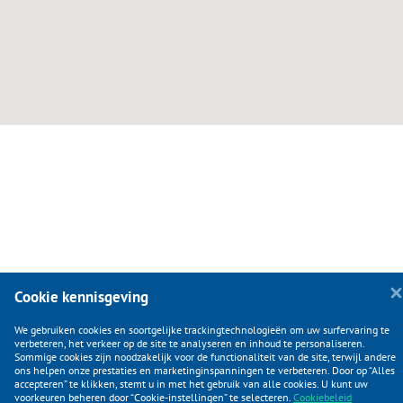
Cookie kennisgeving
KLANTENSERVICE
We gebruiken cookies en soortgelijke trackingtechnologieën om uw surfervaring te
verbeteren, het verkeer op de site te analyseren en inhoud te personaliseren.
Sommige cookies zijn noodzakelijk voor de functionaliteit van de site, terwijl andere
CATEGORIEËN
ons helpen onze prestaties en marketinginspanningen te verbeteren. Door op “Alles
accepteren” te klikken, stemt u in met het gebruik van alle cookies. U kunt uw
DUIJVELAAR E-COMMERCE
voorkeuren beheren door “Cookie-instellingen” te selecteren.
Cookiebeleid