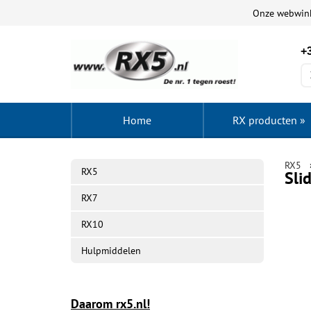
Onze webwin
+3
Home
RX producten
»
RX5
RX5
Sli
RX7
RX10
Hulpmiddelen
Daarom rx5.nl!