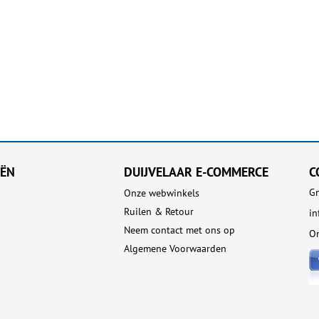
EËN
DUIJVELAAR E-COMMERCE
C
Gn
Onze webwinkels
Ruilen & Retour
in
Neem contact met ons op
On
Algemene Voorwaarden