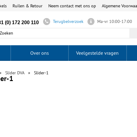
kels
Ruilen & Retour
Neem contact met ons op
Algemene Voorwa
Terugbelverzoek
Ma-vr 10:00-17:00
1 (0) 172 200 110
Over ons
Veelgestelde vragen
Slider DVA
Slider-1
der-1