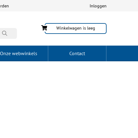
arden
Inloggen
Winkelwagen is leeg
Onze webwinkels
Contact