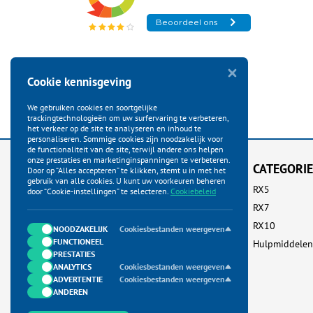
Cookie kennisgeving
We gebruiken cookies en soortgelijke
trackingtechnologieën om uw surfervaring te verbeteren,
het verkeer op de site te analyseren en inhoud te
personaliseren. Sommige cookies zijn noodzakelijk voor
de functionaliteit van de site, terwijl andere ons helpen
onze prestaties en marketinginspanningen te verbeteren.
KLANTENSERVICE
CATEGORI
Door op “Alles accepteren” te klikken, stemt u in met het
gebruik van alle cookies. U kunt uw voorkeuren beheren
Startpagina
RX5
door “Cookie-instellingen” te selecteren.
Cookiebeleid
Bestellen
RX7
Betalen
RX10
NOODZAKELIJK
Cookiesbestanden weergeven
FUNCTIONEEL
Verzenden
Hulpmiddelen
PRESTATIES
Ruilen & Retour
ANALYTICS
Cookiesbestanden weergeven
ADVERTENTIE
Garantie & Klachten
Cookiesbestanden weergeven
ANDEREN
Neem contact met ons op