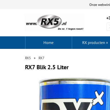
Onze webwin
+3
Home
RX producten
»
RX5
RX7
RX7 Blik 2.5 Liter