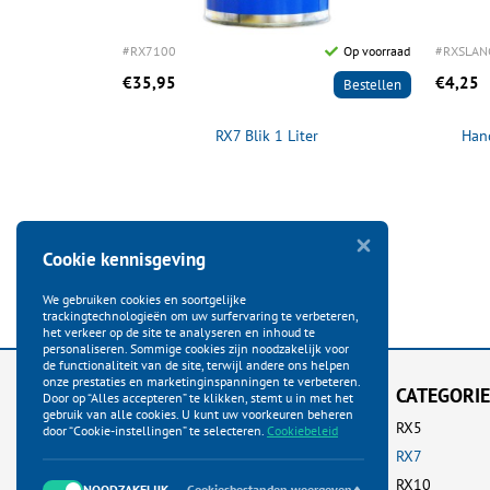
#RX7100
Op voorraad
#RXSLAN
€35,95
€4,25
Bestellen
RX7 Blik 1 Liter
Han
Cookie kennisgeving
We gebruiken cookies en soortgelijke
trackingtechnologieën om uw surfervaring te verbeteren,
het verkeer op de site te analyseren en inhoud te
personaliseren. Sommige cookies zijn noodzakelijk voor
de functionaliteit van de site, terwijl andere ons helpen
onze prestaties en marketinginspanningen te verbeteren.
KLANTENSERVICE
CATEGORI
Door op “Alles accepteren” te klikken, stemt u in met het
gebruik van alle cookies. U kunt uw voorkeuren beheren
Startpagina
RX5
door “Cookie-instellingen” te selecteren.
Cookiebeleid
Bestellen
RX7
Betalen
RX10
NOODZAKELIJK
Cookiesbestanden weergeven