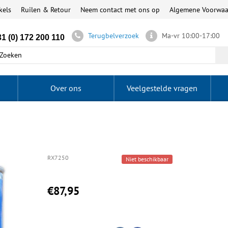
kels
Ruilen & Retour
Neem contact met ons op
Algemene Voorwa
Terugbelverzoek
Ma-vr 10:00-17:00
1 (0) 172 200 110
Over ons
Veelgestelde vragen
RX7250
Niet beschikbaar
€87,95