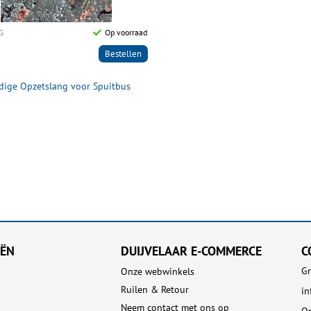
G
Op voorraad
Bestellen
dige Opzetslang voor Spuitbus
EËN
DUIJVELAAR E-COMMERCE
C
Gn
Onze webwinkels
Ruilen & Retour
in
Neem contact met ons op