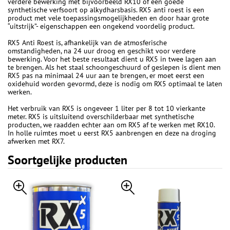
verdere bewerking met bijvoorbeeld RX10 of een goede
synthetische verfsoort op alkydharsbasis. RX5 anti roest is een
product met vele toepassingsmogelijkheden en door haar grote
“uitstrijk”- eigenschappen een ongekend voordelig product.
RX5 Anti Roest is, afhankelijk van de atmosferische
omstandigheden, na 24 uur droog en geschikt voor verdere
bewerking. Voor het beste resultaat dient u RX5 in twee lagen aan
te brengen. Als het staal schoongeschuurd of geslepen is dient men
RX5 pas na minimaal 24 uur aan te brengen, er moet eerst een
oxidehuid worden gevormd, deze is nodig om RX5 optimaal te laten
werken.
Het verbruik van RX5 is ongeveer 1 liter per 8 tot 10 vierkante
meter. RX5 is uitsluitend overschilderbaar met synthetische
producten, we raadden echter aan om RX5 af te werken met RX10.
In holle ruimtes moet u eerst RX5 aanbrengen en deze na droging
afwerken met RX7.
Soortgelijke producten