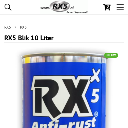
0
Toggl
navig
RX5
RX5
RX5 Blik 10 Liter
NIEUW