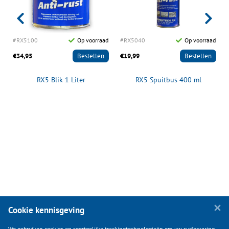
d
#RX5100
Op voorraad
#RX5040
Op voorraad
€34,95
Bestellen
€19,99
Bestellen
RX5 Blik 1 Liter
RX5 Spuitbus 400 ml
Cookie kennisgeving
We gebruiken cookies en soortgelijke trackingtechnologieën om uw surfervaring