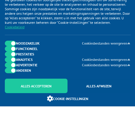
te verbeteren, het verkeer op de site te analyseren en inhoud te personaliseren.
Sommige cookies zijn noodzakelijk voor de functionaliteit van de site, terwijl
andere ons helpen onze prestaties en marketinginspanningen te verbeteren. Door
op “Alles accepteren” te klikken, stemt u in met het gebruik van alle cookies. U
KLANTENSERVICE
kunt uw voorkeuren beheren door “Cookie-instellingen” te selecteren.
Cookiebeleid
CATEGORIEËN
DUIJVELAAR E-COMMERCE
NOODZAKELIJK
Cookiesbestanden weergeven
FUNCTIONEEL
CONTACTEN
PRESTATIES
ANALYTICS
Cookiesbestanden weergeven
ADVERTENTIE
Cookiesbestanden weergeven
ANDEREN
ALLES ACCEPTEREN
ALLES AFWIJZEN
Onderdeel van Duijvelaar E-commerce
COOKIE-INSTELLINGEN