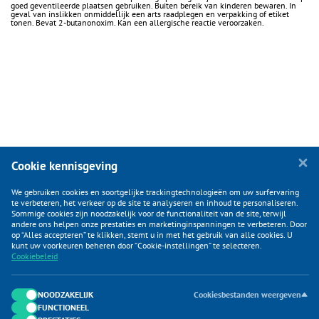
goed geventileerde plaatsen gebruiken. Buiten bereik van kinderen bewaren. In
geval van inslikken onmiddellijk een arts raadplegen en verpakking of etiket
tonen. Bevat 2-butanonoxim. Kan een allergische reactie veroorzaken.
Cookie kennisgeving
We gebruiken cookies en soortgelijke trackingtechnologieën om uw surfervaring
te verbeteren, het verkeer op de site te analyseren en inhoud te personaliseren.
Sommige cookies zijn noodzakelijk voor de functionaliteit van de site, terwijl
andere ons helpen onze prestaties en marketinginspanningen te verbeteren. Door
op “Alles accepteren” te klikken, stemt u in met het gebruik van alle cookies. U
KLANTENSERVICE
kunt uw voorkeuren beheren door “Cookie-instellingen” te selecteren.
Cookiebeleid
CATEGORIEËN
DUIJVELAAR E-COMMERCE
NOODZAKELIJK
Cookiesbestanden weergeven
FUNCTIONEEL