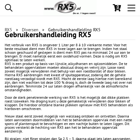
0
Toggl
navig
RX5
Diversen
Gebruikershandleiding RX5
Gebruikershandleiding RX5
Het verbruik van RX5 is ongeveer 1 Liter per 8 á 10 vierkante meter. Voor het
beste resultaat dient men RX5 in twee lagen aan te brengen. Indien het staal
schoon geschuurd of geslepen is dient men RX5 pas na minimaal 24 uur aan te
brengen. Er moet namelijk eerst een oxidehuid vormen. Deze is nodig om RX5
optimaal te laten werken.
RX5 is een product op basis van lijnolie, alkydharsen en oplosmiddelen. De te
behandelen oppervlakken moeten absoluut droog en vetvrij zijn. Losse roest
zoveel mogelijk verwijderen met behulp van een roestborstel of door bikken.
Hierna RX5 aanbrengen met kwast of spuitapparatuur, zodanig dat de gehele
roestlaag verzadigd wordt met RX5. Mocht de eerste laag hiertoe niet toereikend
zijn, dan niet wachten tot deze 100 % droog is, doch de tweede laag nat over nat
aanbrengen. Tenminste 24 uur laten drogen afhankelijk van de atmosferische
omstandigheden.
Door de sterk penetrerende werking van RX5 is het mogelijk dat dikke plakken
roest losweken. Na droging kunt u deze gemakkelijk verwijderen door bikken of
kloppen. De hierdoor ontstane blanke plekken opnieuw met RX5 behandelen als
hierboven omschreven.
Nieuw staal eerst zoveel mogelijk van walslaag ontdoen en ontvetten. Daarna
laten aanroesten doormiddelen van het te behandelen oppervlak met een natte
spons of plantenspuit te bevochtigen en een nachtje buiten te laten liggen. Dit
proces versterkt de hechting van RX5 aan het te behandelen oppervlak
aanzienlijk.
Bij stralen: niet fijner stralen dan Sa 2,5 – 3, daarna plaat iets laten aanroesten,