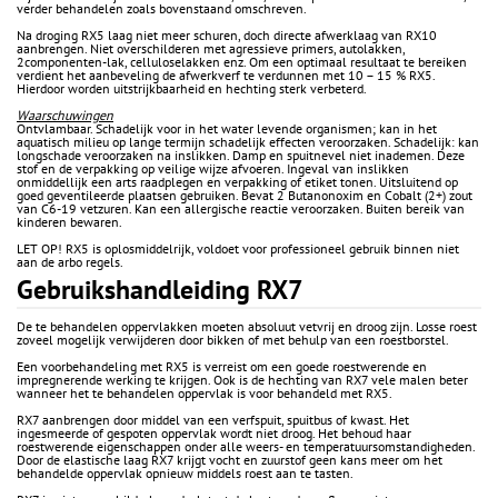
verder behandelen zoals bovenstaand omschreven.
Na droging RX5 laag niet meer schuren, doch directe afwerklaag van RX10
aanbrengen. Niet overschilderen met agressieve primers, autolakken,
2componenten-lak, celluloselakken enz. Om een optimaal resultaat te bereiken
verdient het aanbeveling de afwerkverf te verdunnen met 10 – 15 % RX5.
Hierdoor worden uitstrijkbaarheid en hechting sterk verbeterd.
Waarschuwingen
Ontvlambaar. Schadelijk voor in het water levende organismen; kan in het
aquatisch milieu op lange termijn schadelijk effecten veroorzaken. Schadelijk: kan
longschade veroorzaken na inslikken. Damp en spuitnevel niet inademen. Deze
stof en de verpakking op veilige wijze afvoeren. Ingeval van inslikken
onmiddellijk een arts raadplegen en verpakking of etiket tonen. Uitsluitend op
goed geventileerde plaatsen gebruiken. Bevat 2 Butanonoxim en Cobalt (2+) zout
van C6-19 vetzuren. Kan een allergische reactie veroorzaken. Buiten bereik van
kinderen bewaren.
LET OP! RX5 is oplosmiddelrijk, voldoet voor professioneel gebruik binnen niet
aan de arbo regels.
Gebruikshandleiding RX7
De te behandelen oppervlakken moeten absoluut vetvrij en droog zijn. Losse roest
zoveel mogelijk verwijderen door bikken of met behulp van een roestborstel.
Een voorbehandeling met RX5 is verreist om een goede roestwerende en
impregnerende werking te krijgen. Ook is de hechting van RX7 vele malen beter
wanneer het te behandelen oppervlak is voor behandeld met RX5.
RX7 aanbrengen door middel van een verfspuit, spuitbus of kwast. Het
ingesmeerde of gespoten oppervlak wordt niet droog. Het behoud haar
roestwerende eigenschappen onder alle weers- en temperatuursomstandigheden.
Door de elastische laag RX7 krijgt vocht en zuurstof geen kans meer om het
behandelde oppervlak opnieuw middels roest aan te tasten.