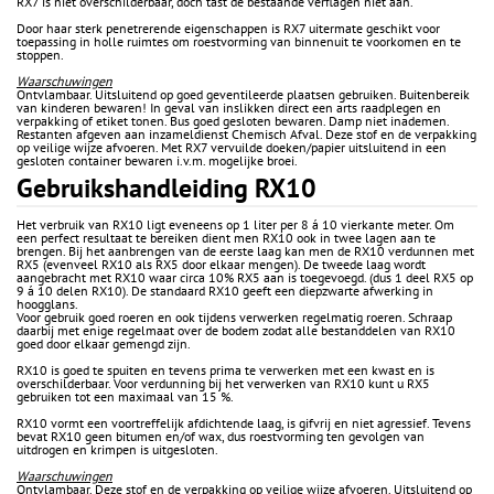
RX7 is niet overschilderbaar, doch tast de bestaande verflagen niet aan.
Door haar sterk penetrerende eigenschappen is RX7 uitermate geschikt voor
toepassing in holle ruimtes om roestvorming van binnenuit te voorkomen en te
stoppen.
Waarschuwingen
Ontvlambaar. Uitsluitend op goed geventileerde plaatsen gebruiken. Buitenbereik
van kinderen bewaren! In geval van inslikken direct een arts raadplegen en
verpakking of etiket tonen. Bus goed gesloten bewaren. Damp niet inademen.
Restanten afgeven aan inzameldienst Chemisch Afval. Deze stof en de verpakking
op veilige wijze afvoeren. Met RX7 vervuilde doeken/papier uitsluitend in een
gesloten container bewaren i.v.m. mogelijke broei.
Gebruikshandleiding RX10
Het verbruik van RX10 ligt eveneens op 1 liter per 8 á 10 vierkante meter. Om
een perfect resultaat te bereiken dient men RX10 ook in twee lagen aan te
brengen. Bij het aanbrengen van de eerste laag kan men de RX10 verdunnen met
RX5 (evenveel RX10 als RX5 door elkaar mengen). De tweede laag wordt
aangebracht met RX10 waar circa 10% RX5 aan is toegevoegd. (dus 1 deel RX5 op
9 á 10 delen RX10). De standaard RX10 geeft een diepzwarte afwerking in
hoogglans.
Voor gebruik goed roeren en ook tijdens verwerken regelmatig roeren. Schraap
daarbij met enige regelmaat over de bodem zodat alle bestanddelen van RX10
goed door elkaar gemengd zijn.
RX10 is goed te spuiten en tevens prima te verwerken met een kwast en is
overschilderbaar. Voor verdunning bij het verwerken van RX10 kunt u RX5
gebruiken tot een maximaal van 15 %.
RX10 vormt een voortreffelijk afdichtende laag, is gifvrij en niet agressief. Tevens
bevat RX10 geen bitumen en/of wax, dus roestvorming ten gevolgen van
uitdrogen en krimpen is uitgesloten.
Waarschuwingen
Ontvlambaar. Deze stof en de verpakking op veilige wijze afvoeren. Uitsluitend op